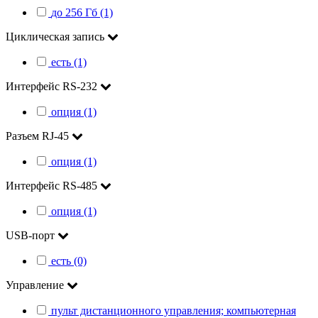
до 256 Гб (1)
Циклическая запись
есть (1)
Интерфейс RS-232
опция (1)
Разъем RJ-45
опция (1)
Интерфейс RS-485
опция (1)
USB-порт
есть (0)
Управление
пульт дистанционного управления; компьютерная