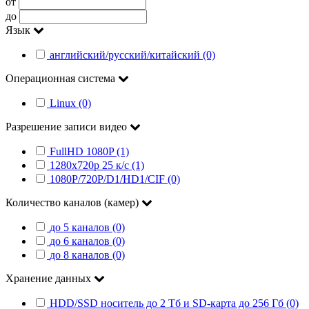
от
до
Язык
английский/русский/китайский (0)
Операционная система
Linux (0)
Разрешение записи видео
FullHD 1080P (1)
1280x720p 25 к/c (1)
1080P/720P/D1/HD1/CIF (0)
Количество каналов (камер)
до 5 каналов (0)
до 6 каналов (0)
до 8 каналов (0)
Хранение данных
HDD/SSD носитель до 2 Тб и SD-карта до 256 Гб (0)