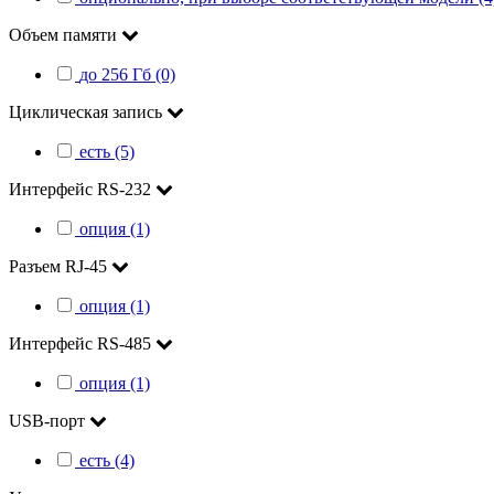
Объем памяти
до 256 Гб (0)
Циклическая запись
есть (5)
Интерфейс RS-232
опция (1)
Разъем RJ-45
опция (1)
Интерфейс RS-485
опция (1)
USB-порт
есть (4)