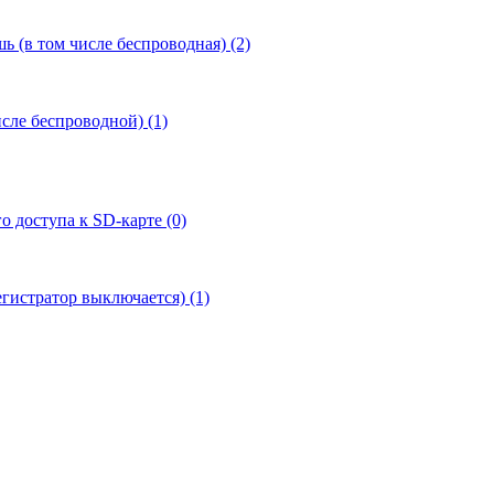
 (в том числе беспроводная) (2)
сле беспроводной) (1)
 доступа к SD-карте (0)
егистратор выключается) (1)