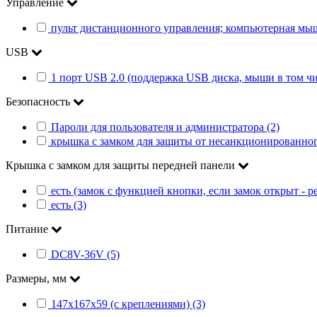
Управление
пульт дистанционного управления; компьютерная мышь
USB
1 порт USB 2.0 (поддержка USB диска, мыши в том чи
Безопасность
Пароли для пользователя и администратора (2)
крышка с замком для защиты от несанкционированного
Крышка с замком для защиты передней панели
есть (замок с функцией кнопки, если замок открыт - р
есть (3)
Питание
DC8V-36V (5)
Размеры, мм
147х167х59 (с креплениями) (3)