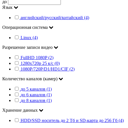
до
Язык
английский/русский/китайский (4)
Операционная система
Linux (4)
Разрешение записи видео
FullHD 1080P (2)
1280x720p 25 к/c (0)
1080P/720P/D1/HD1/CIF (2)
Количество каналов (камер)
до 5 каналов (1)
до 6 каналов (1)
до 8 каналов (1)
Хранение данных
HDD/SSD носитель до 2 Тб и SD-карта до 256 Гб (4)