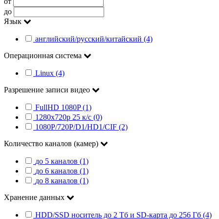
от
до
Язык
английский/русский/китайский (4)
Операционная система
Linux (4)
Разрешение записи видео
FullHD 1080P (1)
1280x720p 25 к/c (0)
1080P/720P/D1/HD1/CIF (2)
Количество каналов (камер)
до 5 каналов (1)
до 6 каналов (1)
до 8 каналов (1)
Хранение данных
HDD/SSD носитель до 2 Тб и SD-карта до 256 Гб (4)