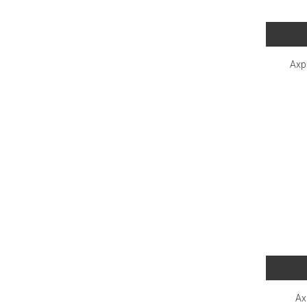
Axp
Ax