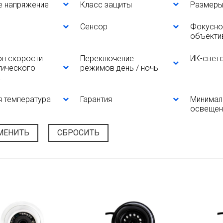
е напряжение
Класс защиты
Размеры
Сенсор
Фокусно
объекти
он скорости
Переключение
ИК-свет
тического
режимов день / ночь
а
 температура
Гарантия
Минимал
освещен
МЕНИТЬ
СБРОСИТЬ