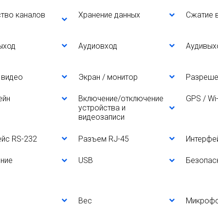
тво каналов
Хранение данных
Сжатие 
ыход
Аудиовход
Аудивых
 видео
Экран / монитор
Разреше
ейн
Включение/отключение
GPS / Wi-
устройства и
видеозаписи
йс RS-232
Разъем RJ-45
Интерфе
ение
USB
Безопас
Вес
Микроф