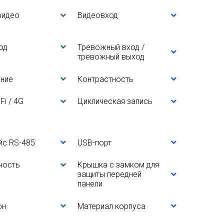
видео
Видеовход
од
Тревожный вход /
тревожный выход
ние
Контрастность
Fi / 4G
Циклическая запись
йс RS-485
USB-порт
ность
Крышка с замком для
защиты передней
панели
он
Материал корпуса