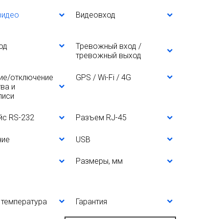
видео
Видеовход
од
Тревожный вход /
тревожный выход
ие/отключение
GPS / Wi-Fi / 4G
ва и
писи
йс RS-232
Разъем RJ-45
ние
USB
Размеры, мм
 температура
Гарантия