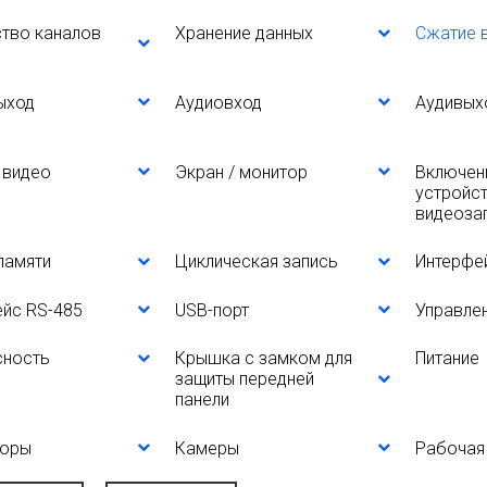
тво каналов
Хранение данных
Сжатие 
ыход
Аудиовход
Аудивых
 видео
Экран / монитор
Включен
устройст
видеоза
памяти
Циклическая запись
Интерфе
йс RS-485
USB-порт
Управле
сность
Крышка с замком для
Питание
защиты передней
панели
торы
Камеры
Рабочая