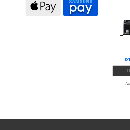
о
П
Ax