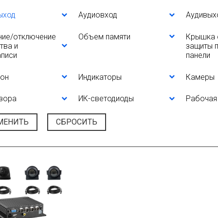
ыход
Аудиовход
Аудивых
ние/отключение
Объем памяти
Крышка 
тва и
защиты 
аписи
панели
он
Индикаторы
Камеры
зора
ИК-светодиоды
Рабочая
МЕНИТЬ
СБРОСИТЬ