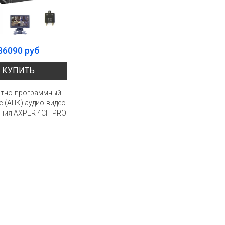
86090 руб
КУПИТЬ
атно-программный
с (АПК) аудио-видео
ния AXPER 4CH PRO