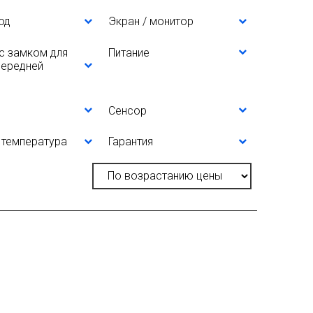
од
Экран / монитор
с замком для
Питание
передней
Сенсор
 температура
Гарантия