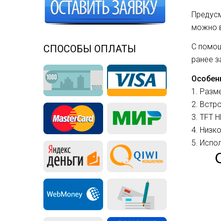
Предусм
можно в
С помощ
СПОСОБЫ ОПЛАТЫ
ранее з
Особен
1. Разм
2. Встр
3. TFT 
4. Низк
5. Испо